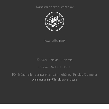
Kanalen är producerad av
Powered by
Twiik
© 2026 Friskis & Svettis
Org nr: 843001-3501
För frågor eller synpunkter på innehållet i Friskis Go mejla
onlinetraning@friskissvettis.se