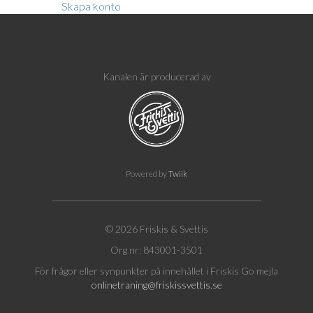
Skapa konto
Kanalen är producerad av
Powered by
Twiik
© 2026 Friskis & Svettis
Org nr: 843001-3501
För frågor eller synpunkter på innehållet i Friskis Go mejla
onlinetraning@friskissvettis.se