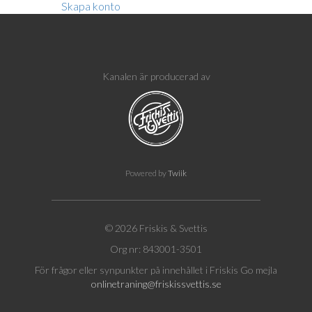
Skapa konto
Kanalen är producerad av
Powered by
Twiik
© 2026 Friskis & Svettis
Org nr: 843001-3501
För frågor eller synpunkter på innehållet i Friskis Go mejla
onlinetraning@friskissvettis.se