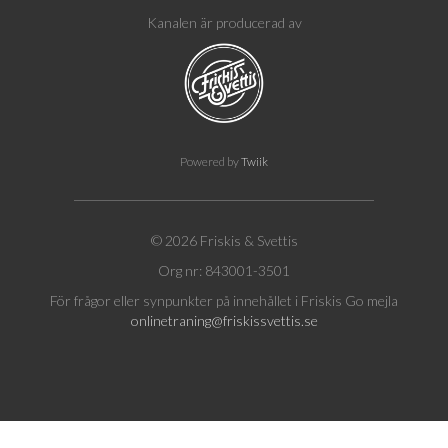
Kanalen är producerad av
Powered by
Twiik
© 2026 Friskis & Svettis
Org nr: 843001-3501
För frågor eller synpunkter på innehållet i Friskis Go mejla
onlinetraning@friskissvettis.se