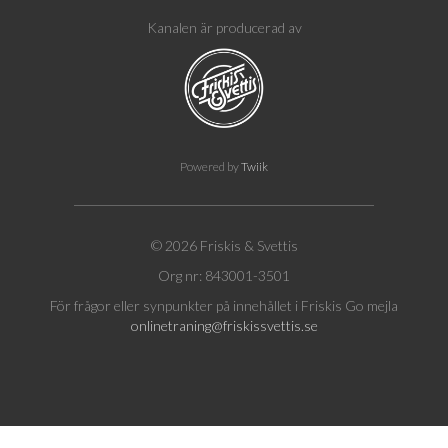
Kanalen är producerad av
Powered by
Twiik
© 2026 Friskis & Svettis
Org nr: 843001-3501
För frågor eller synpunkter på innehållet i Friskis Go mejla
onlinetraning@friskissvettis.se