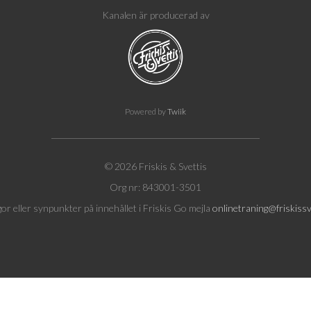
Kanalen är producerad av
Powered by
Twiik
© 2026 Friskis & Svettis
Org nr: 843001-3501
gor eller synpunkter på innehållet i Friskis Go mejla
onlinetraning@friskissv