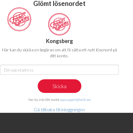
Glömt lösenordet
Hem
Abonnemang
Pass
Kongsberg
Här kan du skicka en begäran om att få sätta ett nytt lösenord på
ditt konto.
Har du inte fått mailet
appsupport@twiik.me
Gå tillbaka till inloggningen