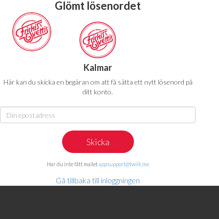
Glömt lösenordet
Hem
Abonnemang
Pass
Kalmar
Här kan du skicka en begäran om att få sätta ett nytt lösenord på
ditt konto.
Har du inte fått mailet
appsupport@twiik.me
Gå tillbaka till inloggningen