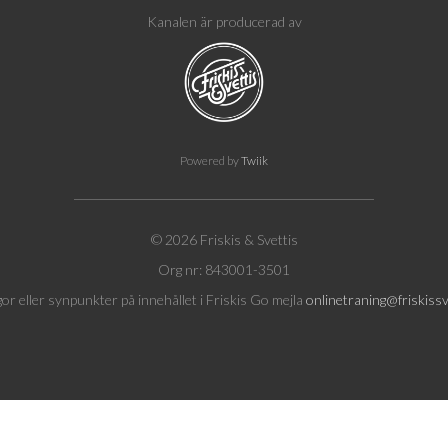
Kanalen är producerad av
Powered by
Twiik
© 2026 Friskis & Svettis
Org nr: 843001-3501
gor eller synpunkter på innehållet i Friskis Go mejla
onlinetraning@friskissv