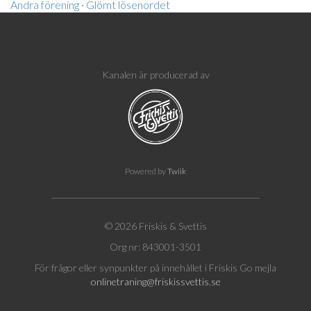
Ändra förening
·
Glömt lösenordet
Kanalen är producerad av
Powered by
Twiik
© 2026 Friskis & Svettis
Org nr: 843001-3501
För frågor eller synpunkter på innehållet i Friskis Go mejla
onlinetraning@friskissvettis.se