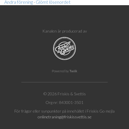
Ändra förening
·
Glömt lösenordet
Kanalen är producerad av
Powered by
Twiik
© 2026 Friskis & Svettis
Org nr: 843001-3501
För frågor eller synpunkter på innehållet i Friskis Go mejla
onlinetraning@friskissvettis.se