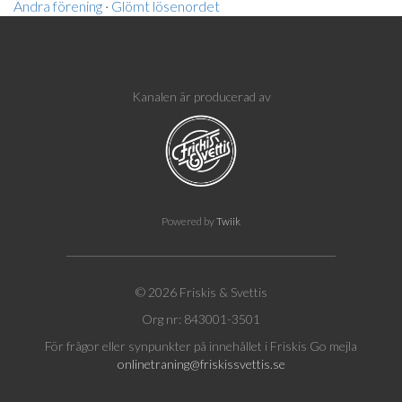
Ändra förening
·
Glömt lösenordet
Kanalen är producerad av
Powered by
Twiik
© 2026 Friskis & Svettis
Org nr: 843001-3501
För frågor eller synpunkter på innehållet i Friskis Go mejla
onlinetraning@friskissvettis.se