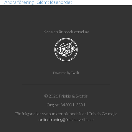
Ändra förening
·
Glömt lösenordet
Kanalen är producerad av
Powered by
Twiik
© 2026 Friskis & Svettis
Org nr: 843001-3501
För frågor eller synpunkter på innehållet i Friskis Go mejla
onlinetraning@friskissvettis.se