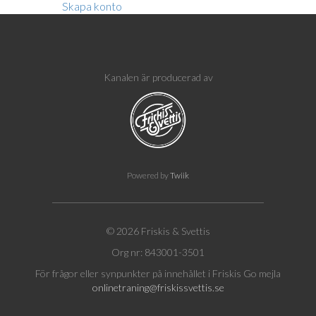
Skapa konto
Kanalen är producerad av
Powered by
Twiik
© 2026 Friskis & Svettis
Org nr: 843001-3501
För frågor eller synpunkter på innehållet i Friskis Go mejla
onlinetraning@friskissvettis.se