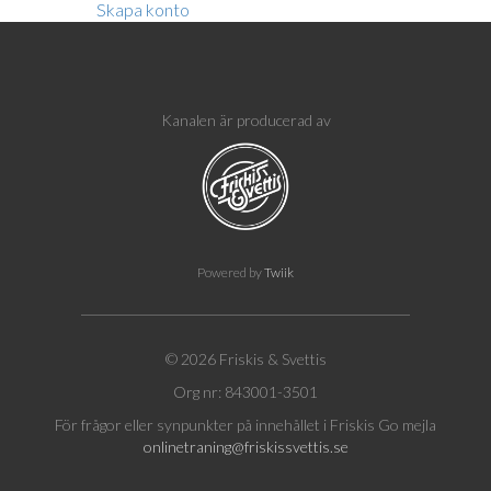
Skapa konto
Kanalen är producerad av
Powered by
Twiik
© 2026 Friskis & Svettis
Org nr: 843001-3501
För frågor eller synpunkter på innehållet i Friskis Go mejla
onlinetraning@friskissvettis.se