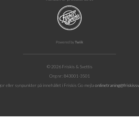
Powered by
Twiik
© 2026 Friskis & Svettis
Org nr: 843001-3501
gor eller synpunkter på innehållet i Friskis Go mejla
onlinetraning@friskissv