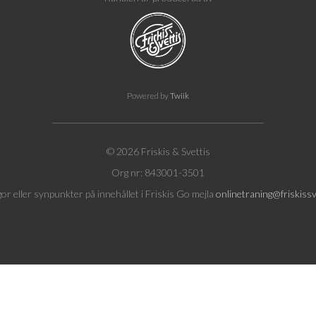
Powered by
Twiik
© 2026 Friskis & Svettis
Org nr: 843001-3501
gor eller synpunkter på innehållet i Friskis Go mejla
onlinetraning@friskissv