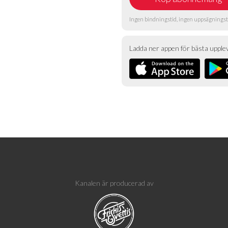
Ingen bindningstid, ingen uppsägningst
Ladda ner appen för bästa upple
Kanalen är producerad av