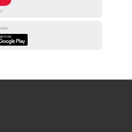
id.
velse