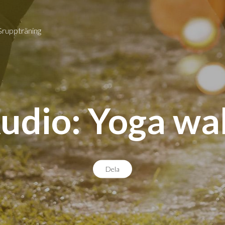
Gruppträning
udio: Yoga wa
Dela