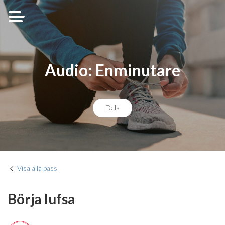
Audio: Enminutare
Dela
Visa alla pass
Börja lufsa