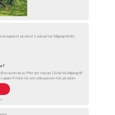
räningskort på minst 1 månad har tillgång till det
or?
ll en kostnad av 99kr per månad. Då får du tillgång till
i appen Friskis Go och videopassen här på sidan.
id.
velse