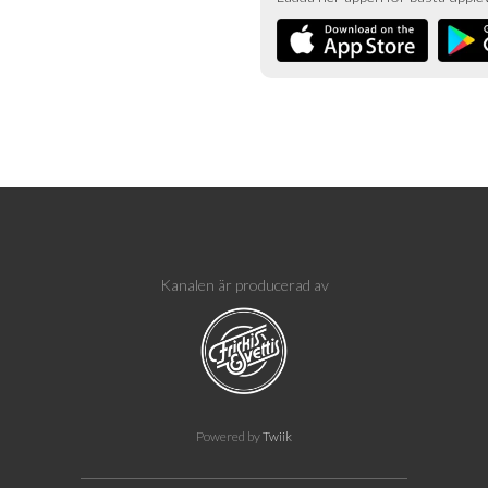
Kanalen är producerad av
Powered by
Twiik