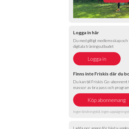
Logga in här
Du med giltigt medlemsskap och t
digitala träningsutbudet
Finns inte Friskis där du b
Du kan bli Friskis Go-abonnent ti
massor av bra pass och program 
Ingen bindningstid, ingen uppsägningst
Ladda ner appen för bästa upple