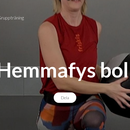
Gruppträning
Hemmafys bol
Dela