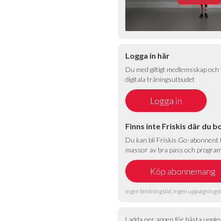
Logga in här
Du med giltigt medlemsskap och t
digitala träningsutbudet
Finns inte Friskis där du b
Du kan bli Friskis Go-abonnent ti
massor av bra pass och program 
Ingen bindningstid, ingen uppsägningst
Ladda ner appen för bästa upple