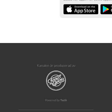
Kanalen är producerad av
Powered by
Twiik