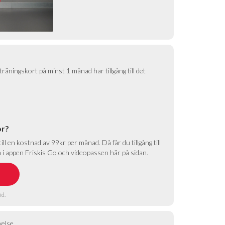
räningskort på minst 1 månad har tillgång till det
or?
ll en kostnad av 99kr per månad. Då får du tillgång till
i appen Friskis Go och videopassen här på sidan.
id.
velse