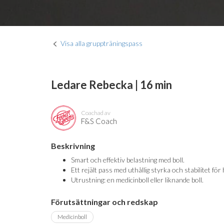
Visa alla gruppträningspass
Ledare Rebecka | 16 min
Coachad av
F&S Coach
Beskrivning
Smart och effektiv belastning med boll.
Ett rejält pass med uthållig styrka och stabilitet för
Utrustning: en medicinboll eller liknande boll.
Förutsättningar och redskap
Medicinboll